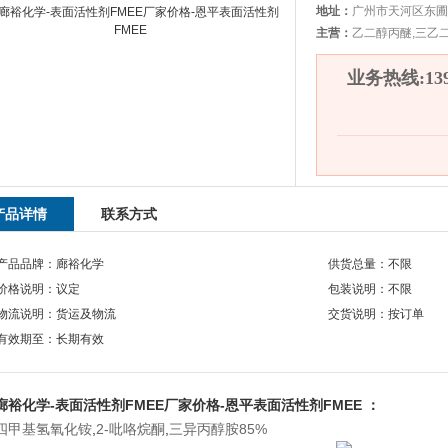
地址：
广州市天河区东圃
主营：
乙二醇丙醚,三乙
业务热线:1392
产品详情
联系方式
产品品牌：廊裕化学
供货总量：不限
价格说明：议定
包装说明：不限
物流说明：货运及物流
交货说明：按订单
有效期至：长期有效
廊裕化学-表面活性剂FMEE厂家价格-恩平表面活性剂FMEE ：
四甲基氢氧化铵
,
2-吡咯烷酮
,
三异丙醇胺85%