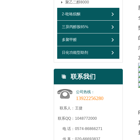
聚乙二醇8000
2-吡咯烷酮
三异丙醇胺85%
多聚甲醛
日化功能型助剂
联系我们
公司热线：
13922256280
联系人：
王捷
联系QQ：
1048772000
电 话：
0574-86866271
传 真：
020-66693837