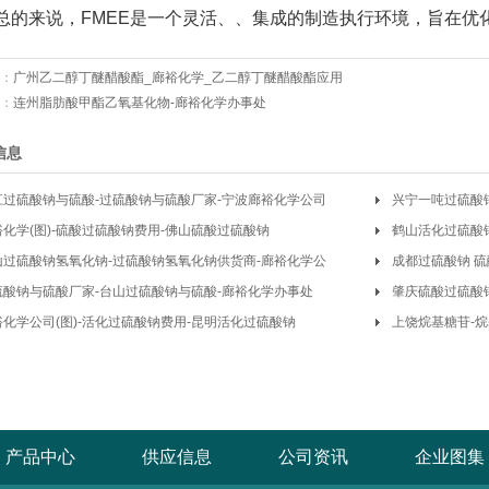
总的来说，FMEE是一个灵活、、集成的制造执行环境，旨在优
：
广州乙二醇丁醚醋酸酯_廊裕化学_乙二醇丁醚醋酸酯应用
：
连州脂肪酸甲酯乙氧基化物-廊裕化学办事处
信息
江过硫酸钠与硫酸-过硫酸钠与硫酸厂家-宁波廊裕化学公司
兴宁一吨过硫酸
裕化学(图)-硫酸过硫酸钠费用-佛山硫酸过硫酸钠
鹤山活化过硫酸钠
山过硫酸钠氢氧化钠-过硫酸钠氢氧化钠供货商-廊裕化学公
成都过硫酸钠 硫
硫酸钠与硫酸厂家-台山过硫酸钠与硫酸-廊裕化学办事处
肇庆硫酸过硫酸
裕化学公司(图)-活化过硫酸钠费用-昆明活化过硫酸钠
上饶烷基糖苷-
产品中心
供应信息
公司资讯
企业图集