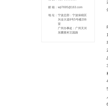
邮 箱：
wjl7695@163.com
地 址：
宁波总部：宁波保税区
兴业大道8号5号楼206
室
广州办事处：广州天河
东圃黄村王园路