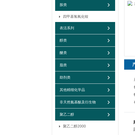
胺类
四甲基氢氧化铵
表活系列
醇类
醚类
脂类
助剂类
其他精细化学品
非天然氨基酸及衍生物
聚乙二醇
聚乙二醇2000